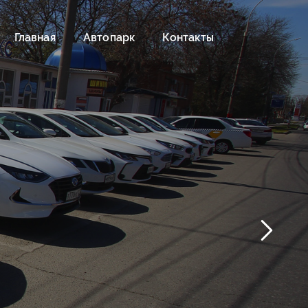
Главная
Автопарк
Контакты