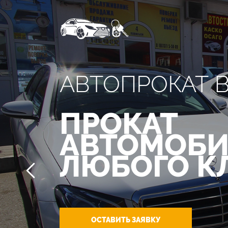
АВТОПРОКАТ 
ПРОКАТ
АВТОМОБИ
ЛЮБОГО К
ОСТАВИТЬ ЗАЯВКУ