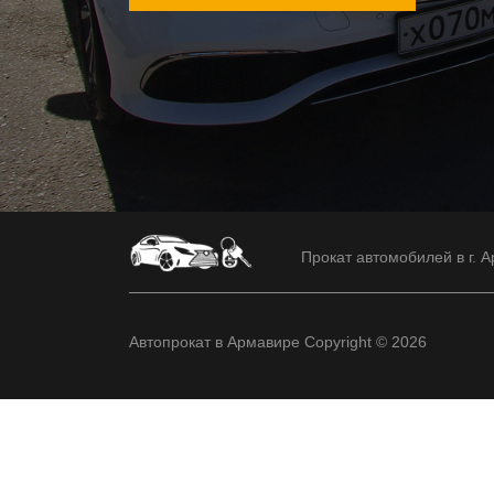
Прокат автомобилей в г. А
Автопрокат в Армавире Copyright © 2026