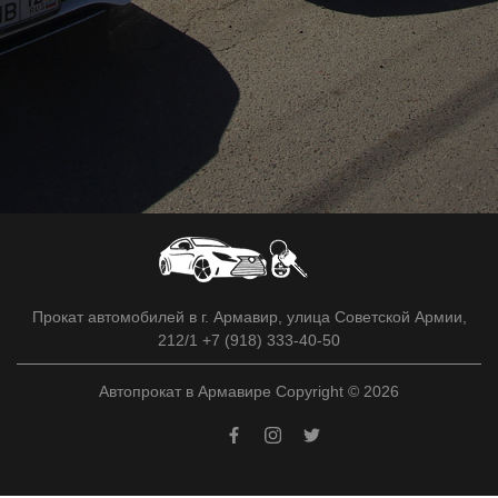
Прокат автомобилей в г. Армавир, улица Советской Армии,
212/1 +7 (918) 333-40-50
Автопрокат в Армавире Copyright © 2026