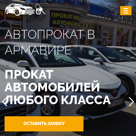
АВТОПРОКАТ В
АРМАВИРЕ
ПРОКАТ
АВТОМОБИЛЕЙ
ЛЮБОГО КЛАССА
ОСТАВИТЬ ЗАЯВКУ