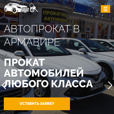
АВТОПРОКАТ В
АРМАВИРЕ
ПРОКАТ
АВТОМОБИЛЕЙ
ЛЮБОГО КЛАССА
ОСТАВИТЬ ЗАЯВКУ