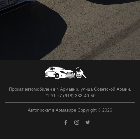
Прокат автомобилей в г. Армавир, улица Советской Армии,
212/1 +7 (918) 333-40-50
Автопрокат в Армавире Copyright © 2026