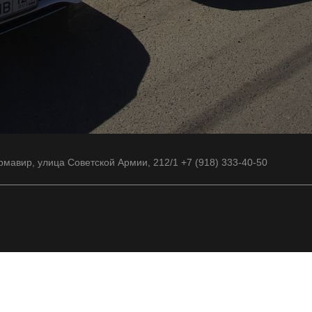
рмавир, улица Советской Армии, 212/1 +7 (918) 333-40-50