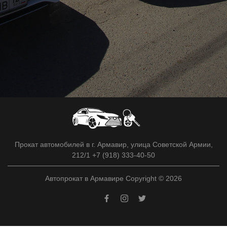
Прокат автомобилей в г. Армавир, улица Советской Армии,
212/1 +7 (918) 333-40-50
Автопрокат в Армавире Copyright © 2026