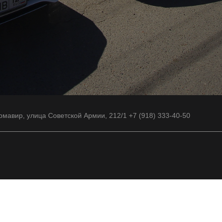
рмавир, улица Советской Армии, 212/1 +7 (918) 333-40-50