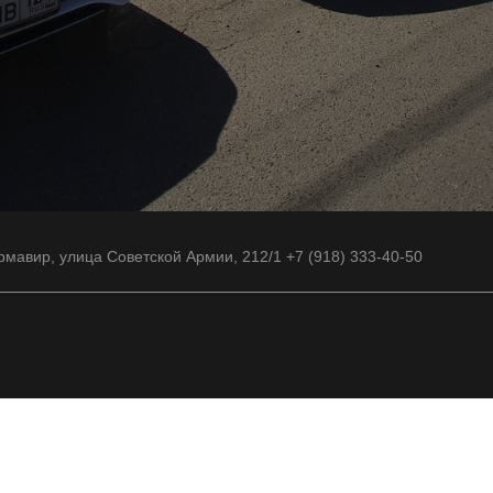
рмавир, улица Советской Армии, 212/1 +7 (918) 333-40-50