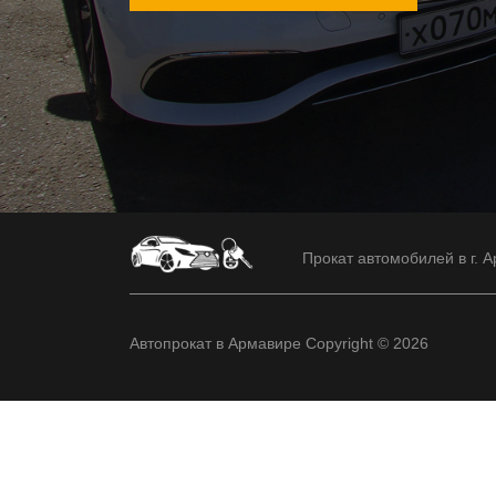
Прокат автомобилей в г. А
Автопрокат в Армавире Copyright © 2026