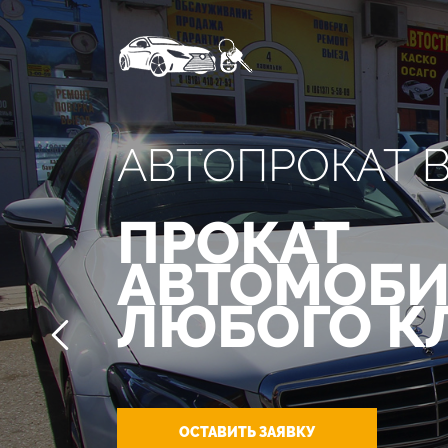
АВТОПРОКАТ 
ПРОКАТ
АВТОМОБИ
ЛЮБОГО К
ОСТАВИТЬ ЗАЯВКУ