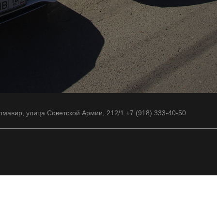
рмавир, улица Советской Армии, 212/1 +7 (918) 333-40-50