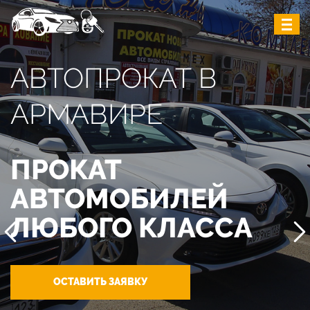
АВТОПРОКАТ В
АРМАВИРЕ
ПРОКАТ
АВТОМОБИЛЕЙ
ЛЮБОГО КЛАССА
ОСТАВИТЬ ЗАЯВКУ