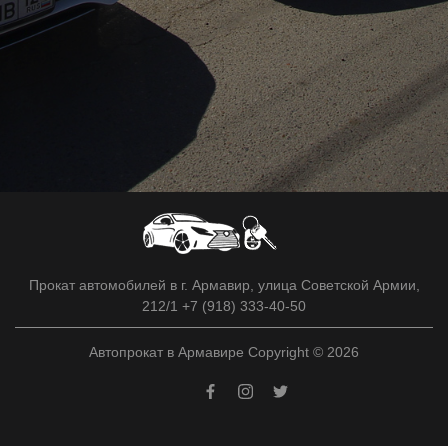
Прокат автомобилей в г. Армавир, улица Советской Армии,
212/1 +7 (918) 333-40-50
Автопрокат в Армавире Copyright © 2026