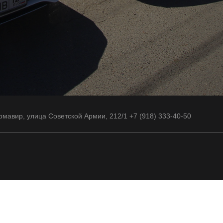
рмавир, улица Советской Армии, 212/1 +7 (918) 333-40-50