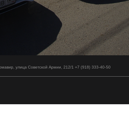
рмавир, улица Советской Армии, 212/1 +7 (918) 333-40-50