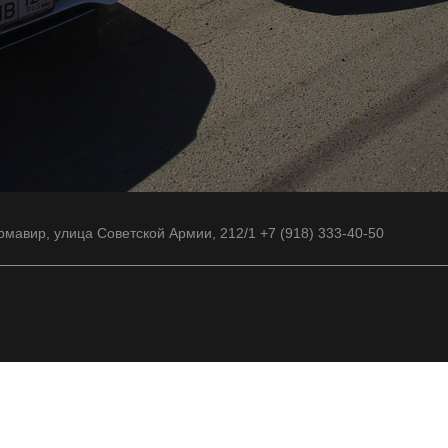
рмавир, улица Советской Армии, 212/1 +7 (918) 333-40-50