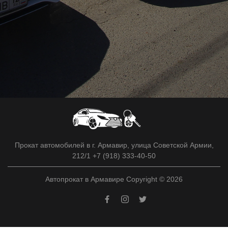
Прокат автомобилей в г. Армавир, улица Советской Армии,
212/1 +7 (918) 333-40-50
Автопрокат в Армавире Copyright © 2026