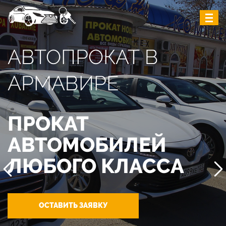
АВТОПРОКАТ В
АРМАВИРЕ
ПРОКАТ
АВТОМОБИЛЕЙ
ЛЮБОГО КЛАССА
ОСТАВИТЬ ЗАЯВКУ