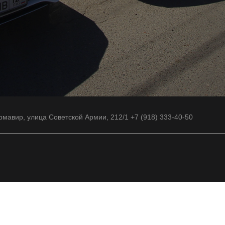
рмавир, улица Советской Армии, 212/1 +7 (918) 333-40-50