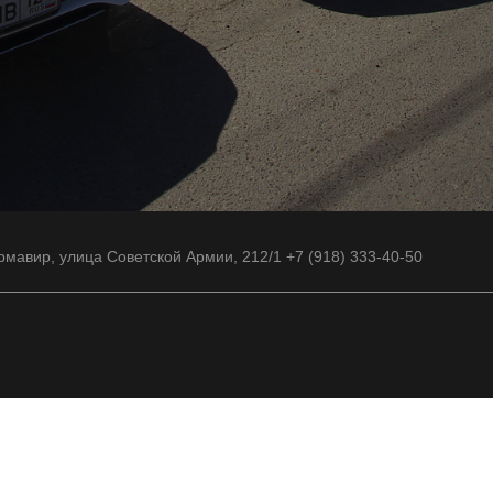
рмавир, улица Советской Армии, 212/1 +7 (918) 333-40-50