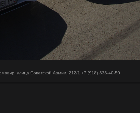
рмавир, улица Советской Армии, 212/1 +7 (918) 333-40-50