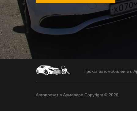
Прокат автомобилей в г. А
Автопрокат в Армавире Copyright © 2026